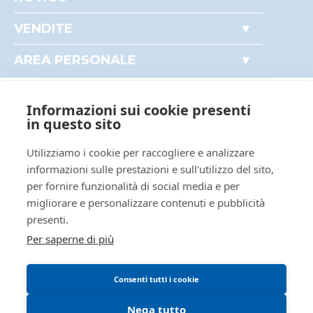
ID rito
EV80
Accesso autorità giudiziaria
VENDITE
Come partecipare alle aste
ID tribunale
0290410098
Immobili
Perché comprare all'asta
AREA PERSONALE
Tribunale
Tribunale di ROVIGO
Beni mobili
Il mio profilo
Crediti e valori
Registro
ESECUZIONI CIVILI MOBILIARI
I miei preferiti
Aziende
Informazioni sui cookie presenti
Le mie ricerche
Rito
ESECUZIONI MOBILIARI CON
AREA LEGALE
Altro
in questo sito
VENDITA POST LEGGE 80
Regolamento di partecipazione alle vendite
Numero
927
Utilizziamo i cookie per raccogliere e analizzare
procedura
telematiche
informazioni sulle prestazioni e sull'utilizzo del sito,
Anno
2025
per fornire funzionalità di social media e per
Informativa cookie
procedura
migliorare e personalizzare contenuti e pubblicità
Requisiti tecnici
presenti.
SOGGETTI
Per saperne di più
5360024
Istituto Vendite
Giudiziarie
MNTRRT85L16G337K
Consenti tutti i cookie
Istituto vendite giudiziarie di
rovigo
Nega tutto