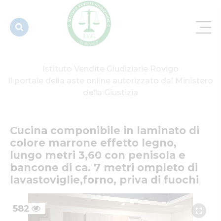
effetto
legno, lungo
metri 3...
Istituto Vendite Giudiziarie Rovigo
Il portale della aste online autorizzato dal Ministero
della Giustizia
Cucina componibile in laminato di 
colore marrone effetto legno, 
lungo metri 3,60 con penisola e 
bancone di ca. 7 metri ompleto di 
lavastoviglie,forno, priva di fuochi
582