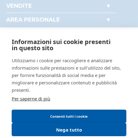
Accesso autorità giudiziaria
VENDITE
ID rito
EICA
Come partecipare alle aste
Immobili
ID tribunale
0290410098
Perché comprare all'asta
AREA PERSONALE
Beni mobili
Il mio profilo
Tribunale
Tribunale di ROVIGO
Crediti e valori
I miei preferiti
Registro
ESECUZIONI CIVILI IMMOBILIARI
Aziende
Informazioni sui cookie presenti
Le mie ricerche
AREA LEGALE
Altro
in questo sito
Rito
ESPROPRIAZIONE IMMOBILIARE
(CARTABIA)
Regolamento di partecipazione alle vendite
Utilizziamo i cookie per raccogliere e analizzare
Numero
72
telematiche
informazioni sulle prestazioni e sull'utilizzo del sito,
procedura
per fornire funzionalità di social media e per
Informativa cookie
Anno
2024
migliorare e personalizzare contenuti e pubblicità
Requisiti tecnici
procedura
presenti.
SOGGETTI
Per saperne di più
5447438
Delegato alla
vendita
Consenti tutti i cookie
SRTTMS74A08H620I
Sartori
Nega tutto
Tommaso