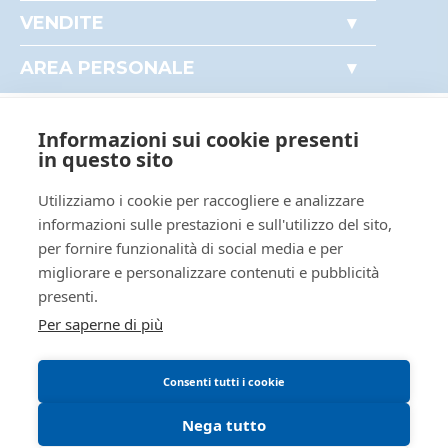
Accesso autorità giudiziaria
ID tribunale
0290410098
VENDITE
Come partecipare alle aste
Tribunale
Tribunale di ROVIGO
Immobili
Perché comprare all'asta
AREA PERSONALE
Beni mobili
Registro
PROCEDURE CONCORSUALI
Il mio profilo
Crediti e valori
I miei preferiti
Rito
LIQUIDAZIONE GIUDIZIALE
Aziende
Informazioni sui cookie presenti
Le mie ricerche
(CCI)
AREA LEGALE
Altro
in questo sito
Numero
22
Regolamento di partecipazione alle vendite
procedura
Utilizziamo i cookie per raccogliere e analizzare
telematiche
informazioni sulle prestazioni e sull'utilizzo del sito,
Anno procedura
2025
per fornire funzionalità di social media e per
Informativa cookie
SOGGETTI
migliorare e personalizzare contenuti e pubblicità
Requisiti tecnici
presenti.
5491760
Giudice
Per saperne di più
Federico
Rosario
Consenti tutti i cookie
false
false
Nega tutto