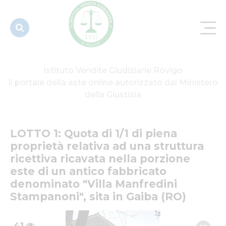
una
struttura
ricettiva...
Istituto Vendite Giudiziarie Rovigo
Il portale della aste online autorizzato dal Ministero
della Giustizia
LOTTO 1: Quota di 1/1 di piena 
proprietà relativa ad una struttura 
ricettiva ricavata nella porzione 
este di un antico fabbricato 
denominato "Villa Manfredini 
Stampanoni", sita in Gaiba (RO)