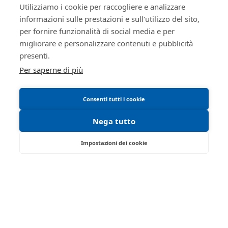
Regolamento di partecipazione alle vendite
true
Utilizziamo i cookie per raccogliere e analizzare
telematiche
informazioni sulle prestazioni e sull'utilizzo del sito,
ID lotto
2337403
per fornire funzionalità di social media e per
Informativa cookie
Primo
2337403
migliorare e personalizzare contenuti e pubblicità
Requisiti tecnici
identificativo
presenti.
lotto
Per saperne di più
Codice lotto
1
Genere lotto
IMMOBILI
Consenti tutti i cookie
Categoria
IMMOBILE RESIDENZIALE
Nega tutto
lotto
Indirizzo
Fraz. Boara Polesine, Via
Impostazioni dei cookie
Melegnano, 17
Viale Don Lorenzo Milani 1 - Rovigo 45100 -
Città
45100
RO
Città
Rovigo
Tel:
0425/508793
| Fax:
Provincia
Rovigo
Partita IVA:
02969700349
Email:
isvegi@ivgrovigo.it
Regione
Veneto