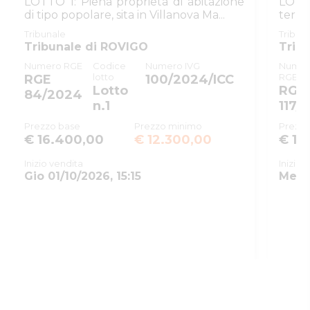
LOTTO 1: Piena proprietà di abitazione
LOTT
ID tribunale
0290410098
di tipo popolare, sita in Villanova Ma...
terra
...
Tribunale
Tribunale di ROVIGO
Tribunale
Tribun
Tribunale di ROVIGO
Trib
Registro
CONTENZIOSO CIVILE
Numero RGE
Codice
Numero IVG
Numer
lotto
RGE
RGE
100/2024/ICC
Rito
CONTENZIOSO CIVILE
Lotto
RGE
84/2024
Numero
n.1
1411
117/
procedura
Prezzo base
Prezzo minimo
Prezzo
€ 16.400,00
€ 12.300,00
€ 19
Anno
2024
procedura
Inizio vendita
Inizio 
Gio 01/10/2026, 15:15
Mer 1
SOGGETTI
5211301
Delegato alla
vendita
MNNLRD56T06H620Q
Menon
Alfredo
alfredo@lostudiomenon.it