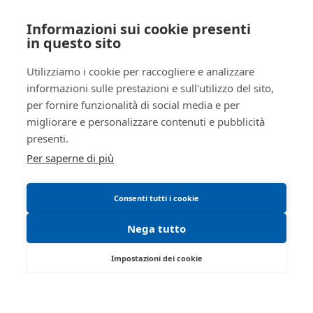
Crediti e valori
I miei preferiti
Registro
ESECUZIONI CIVILI IMMOBILIARI
Aziende
Informazioni sui cookie presenti
Le mie ricerche
AREA LEGALE
Altro
in questo sito
Rito
ESPROPRIAZIONE IMMOBILIARE
(CARTABIA)
Regolamento di partecipazione alle vendite
Utilizziamo i cookie per raccogliere e analizzare
Numero
221
telematiche
informazioni sulle prestazioni e sull'utilizzo del sito,
procedura
per fornire funzionalità di social media e per
Informativa cookie
Anno
2023
migliorare e personalizzare contenuti e pubblicità
Requisiti tecnici
procedura
presenti.
SOGGETTI
Per saperne di più
5549347
Delegato alla
vendita
Consenti tutti i cookie
MDELGN57D43I938C
Medea
Nega tutto
Luigina
Impostazioni dei cookie
luigina@studiomedealuigina.it
042525407
Viale Don Lorenzo Milani 1 - Rovigo 45100 -
RO
true