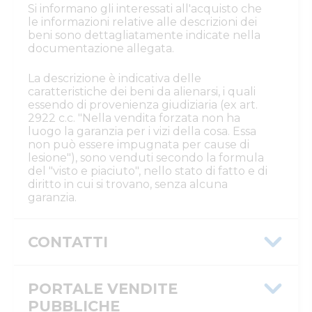
Si informano gli interessati all'acquisto che
le informazioni relative alle descrizioni dei
beni sono dettagliatamente indicate nella
documentazione allegata.
La descrizione è indicativa delle
caratteristiche dei beni da alienarsi, i quali
essendo di provenienza giudiziaria (ex art.
2922 c.c. "Nella vendita forzata non ha
luogo la garanzia per i vizi della cosa. Essa
non può essere impugnata per cause di
lesione"), sono venduti secondo la formula
del "visto e piaciuto", nello stato di fatto e di
diritto in cui si trovano, senza alcuna
garanzia.
CONTATTI
Istituto Vendite Giudiziarie Rovigo
Numeri di telefono
PORTALE VENDITE
:
0425/508793
Email/PEC
:
isvegi@ivgrovigo.it
PUBBLICHE