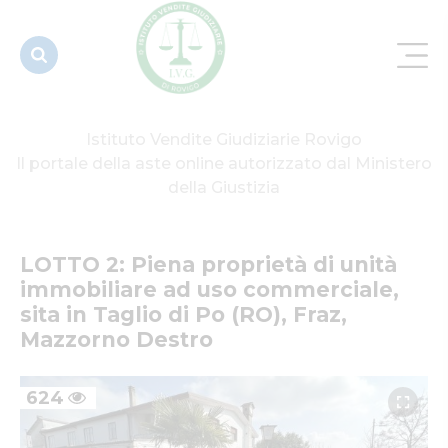
ad uso
commerciale,
sita in
Tag...
Istituto Vendite Giudiziarie Rovigo
Il portale della aste online autorizzato dal Ministero
della Giustizia
LOTTO 2: Piena proprietà di unità 
immobiliare ad uso commerciale, 
sita in Taglio di Po (RO), Fraz, 
Mazzorno Destro
624