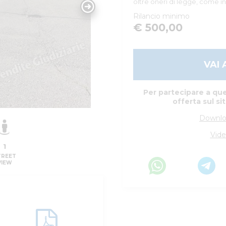
oltre oneri di legge, come in
Rilancio minimo
€ 500,00
VAI 
Per partecipare a que
offerta sul si
Downlo
Vide
1
TREET
VIEW