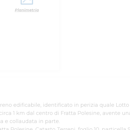
Planimetria
eno edificabile, identificato in perizia quale Lotto
circa 1 km dal centro di Fratta Polesine, avente una
 e collaudata in parte.

a Polesine, Catasto Terreni, foglio 10, particella 9