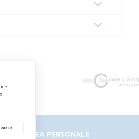
859-0a586441166e
ni e
 e
MOBILIARI
i cookie
AREA PERSONALE