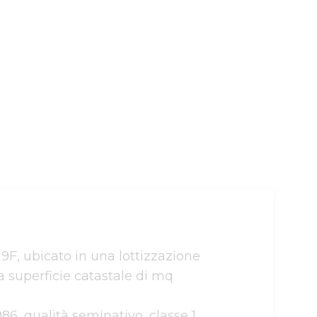
 9F, ubicato in una lottizzazione 
 superficie catastale di mq 

86, qualità seminativo, classe 1, 