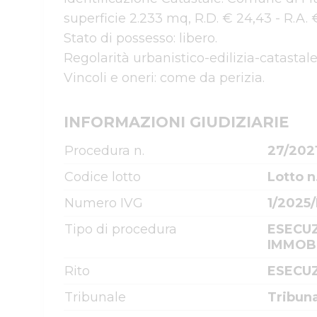
superficie 2.233 mq, R.D. € 24,43 - R.A. € 
Stato di possesso: libero. 

Regolarità urbanistico-edilizia-catastale: 
Vincoli e oneri: come da perizia.
INFORMAZIONI GIUDIZIARIE
Procedura n.
27/202
Codice lotto
Lotto n
Numero IVG
1/2025
Tipo di procedura
ESECUZ
IMMOBI
Rito
ESECUZ
Tribunale
Tribun