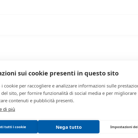
501df401-5f3d-11f1-9
4588982
giudiziaria
zioni sui cookie presenti in questo sito
760226
 i cookie per raccogliere e analizzare informazioni sulle prestazio
giudiziaria
zo del sito, per fornire funzionalità di social media e per migliorare
760226
are contenuti e pubblicità presenti.
ESECUZIONI_CIVILI_IM
e di più
EI80
Nega tutto
i tutti i cookie
Impostazioni de
0290410098
ROVIGO
VENDITE