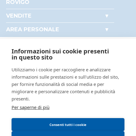
ROVIGO
ID rito
EV80
Accesso autorità giudiziaria
VENDITE
Come partecipare alle aste
ID tribunale
0290410098
Immobili
Perché comprare all'asta
AREA PERSONALE
Tribunale
Tribunale di ROVIGO
Beni mobili
Il mio profilo
Crediti e valori
Registro
ESECUZIONI CIVILI MOBILIARI
I miei preferiti
Aziende
Informazioni sui cookie presenti
Le mie ricerche
Rito
ESECUZIONI MOBILIARI CON
AREA LEGALE
Altro
in questo sito
VENDITA POST LEGGE 80
Regolamento di partecipazione alle vendite
Numero
654
Utilizziamo i cookie per raccogliere e analizzare
procedura
telematiche
informazioni sulle prestazioni e sull'utilizzo del sito,
Anno
2025
per fornire funzionalità di social media e per
Informativa cookie
procedura
migliorare e personalizzare contenuti e pubblicità
Requisiti tecnici
presenti.
SOGGETTI
Per saperne di più
5512154
Istituto Vendite
Giudiziarie
MNTRRT85L16G337K
Consenti tutti i cookie
Istituto vendite giudiziarie di
rovigo