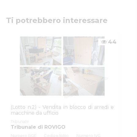
0a586443160d
ID inserzione
4442145
Ti potrebbero interessare
PVP
Tipologia
giudiziaria
inserzione
44
ID procedura
989003
Tipo procedura
giudiziaria
ID procedura
989003
giudiziaria
ID registro
PROCEDURE_CONCORSUALI
ID rito
LG
ID tribunale
0290410098
(Lotto n.2) - Vendita in blocco di arredi e
macchine da ufficio
Tribunale
Tribunale di ROVIGO
Tribunale
Registro
PROCEDURE CONCORSUALI
Tribunale di ROVIGO
Numero RGE
Codice lotto
Numero IVG
Rito
LIQUIDAZIONE GIUDIZIALE