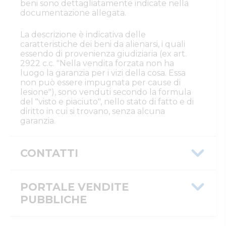
beni sono dettagliatamente indicate nella
documentazione allegata.
La descrizione è indicativa delle
caratteristiche dei beni da alienarsi, i quali
essendo di provenienza giudiziaria (ex art.
2922 c.c. "Nella vendita forzata non ha
luogo la garanzia per i vizi della cosa. Essa
non può essere impugnata per cause di
lesione"), sono venduti secondo la formula
del "visto e piaciuto", nello stato di fatto e di
diritto in cui si trovano, senza alcuna
garanzia.
CONTATTI
Istituto Vendite Giudiziarie Rovigo
Numeri di telefono
PORTALE VENDITE
:
0425/508793
Email/PEC
:
isvegi@ivgrovigo.it
PUBBLICHE
Message ID
3d2cc43d-b0d2-11f0-a3bf-