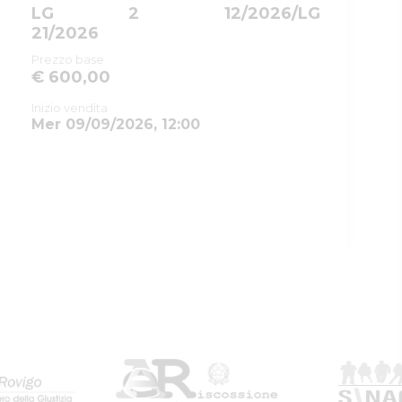
LG
2
12/2026/LG
(CCI)
21/2026
Numero
13
Prezzo base
procedura
€ 600,00
Anno
2025
Inizio vendita
procedura
Mer 09/09/2026, 12:00
SOGGETTI
5158554
Istituto Vendite
Giudiziarie
MNTRRT85L16G337K
Istituto vendite giudiziarie di
rovigo
isvegi@ivgrovigo.it
true
true
ID lotto
2315922
Primo
2315922