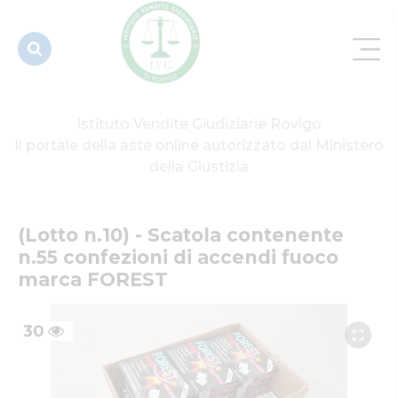
di accendi
fuoco marca
FOREST
Istituto Vendite Giudiziarie Rovigo
Il portale della aste online autorizzato dal Ministero
della Giustizia
(Lotto n.10) - Scatola contenente 
n.55 confezioni di accendi fuoco 
marca FOREST
30