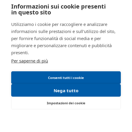
Aziende
Informazioni sui cookie presenti
Le mie ricerche
Rito
ESECUZIONI MOBILIARI CON
AREA LEGALE
Altro
in questo sito
VENDITA POST LEGGE 80
Regolamento di partecipazione alle vendite
Numero
249
Utilizziamo i cookie per raccogliere e analizzare
procedura
telematiche
informazioni sulle prestazioni e sull'utilizzo del sito,
Anno
2025
per fornire funzionalità di social media e per
Informativa cookie
procedura
migliorare e personalizzare contenuti e pubblicità
Requisiti tecnici
presenti.
SOGGETTI
Per saperne di più
5098701
Istituto Vendite
Giudiziarie
MNTRRT85L16G337K
Consenti tutti i cookie
Istituto vendite giudiziarie di
rovigo
Nega tutto
isvegi@ivgrovigo.it
Impostazioni dei cookie
true
true
Viale Don Lorenzo Milani 1 - Rovigo 45100 -
RO
ID lotto
2291999
Tel:
0425/508793
| Fax: