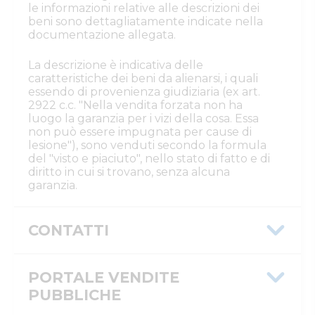
le informazioni relative alle descrizioni dei
beni sono dettagliatamente indicate nella
documentazione allegata.
La descrizione è indicativa delle
caratteristiche dei beni da alienarsi, i quali
essendo di provenienza giudiziaria (ex art.
2922 c.c. "Nella vendita forzata non ha
luogo la garanzia per i vizi della cosa. Essa
non può essere impugnata per cause di
lesione"), sono venduti secondo la formula
del "visto e piaciuto", nello stato di fatto e di
diritto in cui si trovano, senza alcuna
garanzia.
CONTATTI
Istituto Vendite Giudiziarie Rovigo
Numeri di telefono
PORTALE VENDITE
:
0425/508793
Email/PEC
:
isvegi@ivgrovigo.it
PUBBLICHE
Custode