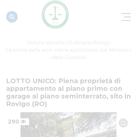
al piano
primo con
garage al
pia...
Istituto Vendite Giudiziarie Rovigo
Il portale della aste online autorizzato dal Ministero
della Giustizia
LOTTO UNICO: Piena proprietà di 
appartamento al piano primo con 
garage al piano seminterrato, sito in 
Rovigo (RO)
290