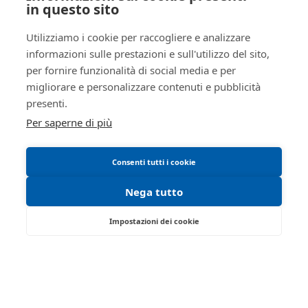
AREA LEGALE
Altro
in questo sito
false
Regolamento di partecipazione alle vendite
false
Utilizziamo i cookie per raccogliere e analizzare
telematiche
informazioni sulle prestazioni e sull'utilizzo del sito,
ID lotto
2433997
per fornire funzionalità di social media e per
Informativa cookie
Primo
2433997
migliorare e personalizzare contenuti e pubblicità
Requisiti tecnici
identificativo
presenti.
lotto
Per saperne di più
Codice lotto
LOTTO UNICO
Genere lotto
IMMOBILI
Consenti tutti i cookie
Categoria
IMMOBILE RESIDENZIALE
Nega tutto
lotto
Indirizzo
Via E. Curiel nn. 1/3/5 angolo Via G
Impostazioni dei cookie
Pascoli
Viale Don Lorenzo Milani 1 - Rovigo 45100 -
Città
45100
RO
Città
Rovigo
Tel:
0425/508793
| Fax:
Provincia
Rovigo
Partita IVA:
02969700349