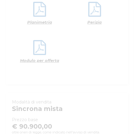
Planimetria
Perizia
Modulo per offerta
Modalità di vendita
Sincrona mista
Prezzo base
€ 90.900,00
oltre oneri di legge, come indicato nell'avviso di vendita.