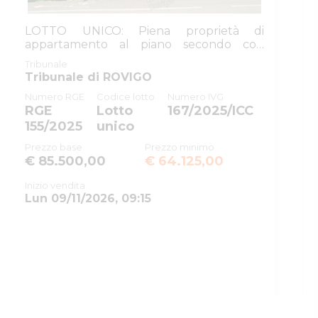
ID rito
EICA
LOTTO UNICO: Piena proprietà di
ID tribunale
0290410098
appartamento al piano secondo con
garage, sit...
Tribunale
Tribunale di ROVIGO
Tribunale
Tribunale di ROVIGO
Registro
ESECUZIONI CIVILI IMMOBILIARI
Numero RGE
Codice lotto
Numero IVG
RGE
Lotto
167/2025/ICC
Rito
ESPROPRIAZIONE IMMOBILIARE
155/2025
unico
(CARTABIA)
Prezzo base
Prezzo minimo
Numero
78
€ 85.500,00
€ 64.125,00
procedura
Inizio vendita
Anno
2025
Lun 09/11/2026, 09:15
procedura
SOGGETTI
5447528
Delegato alla
vendita
GRSGFL63S23G224F
Grosselle
Gianfilippo