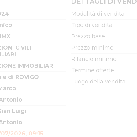
DETTAGLI DI VEND
024
Modalità di vendita
nico
Tipo di vendita
/IMX
Prezzo base
IONI CIVILI
Prezzo minimo
LIARI
Rilancio minimo
IONE IMMOBILIARI
Termine offerte
ale di ROVIGO
Luogo della vendita
 Marco
 Antonio
ian Luigi
 Antonio
/07/2026, 09:15