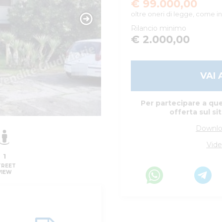
€ 99.000,00
oltre oneri di legge, come in
Rilancio minimo
€ 2.000,00
VAI 
Per partecipare a que
offerta sul si
Downlo
Vide
1
TREET
VIEW