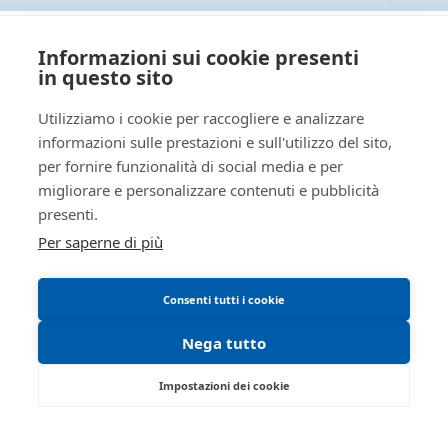
Il mio profilo
rovigo
Crediti e valori
I miei preferiti
isvegi@ivgrovigo.it
Aziende
Informazioni sui cookie presenti
Le mie ricerche
AREA LEGALE
Altro
in questo sito
0425508793
false
Regolamento di partecipazione alle vendite
Utilizziamo i cookie per raccogliere e analizzare
true
telematiche
informazioni sulle prestazioni e sull'utilizzo del sito,
per fornire funzionalità di social media e per
Informativa cookie
ID lotto
2315125
migliorare e personalizzare contenuti e pubblicità
Requisiti tecnici
Primo
2315125
presenti.
identificativo
Per saperne di più
lotto
Codice lotto
LOTTO UNICO
Consenti tutti i cookie
Genere lotto
IMMOBILI
Nega tutto
Categoria
IMMOBILE RESIDENZIALE
lotto
Impostazioni dei cookie
Indirizzo
Via Nazionale, 7c
Viale Don Lorenzo Milani 1 - Rovigo 45100 -
Città
45034