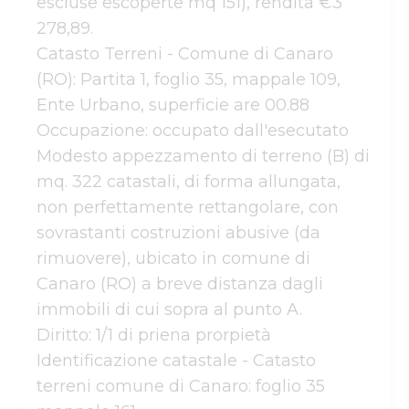
escluse escoperte mq 151), rendita €3 
278,89.

Catasto Terreni - Comune di Canaro 
(RO): Partita 1, foglio 35, mappale 109, 
Ente Urbano, superficie are 00.88

Occupazione: occupato dall'esecutato

Modesto appezzamento di terreno (B) di 
mq. 322 catastali, di forma allungata, 
non perfettamente rettangolare, con 
sovrastanti costruzioni abusive (da 
rimuovere), ubicato in comune di 
Canaro (RO) a breve distanza dagli 
immobili di cui sopra al punto A.

Diritto: 1/1 di priena prorpietà

Identificazione catastale - Catasto 
terreni comune di Canaro: foglio 35 