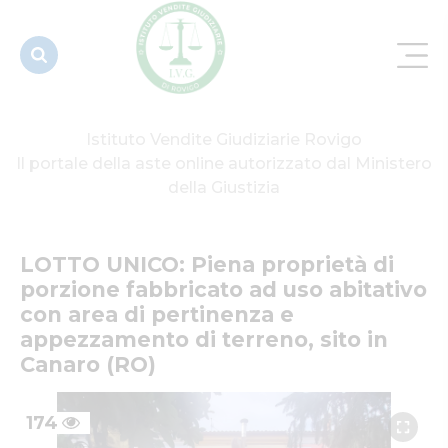
fabbricato
ad uso
abitativo
con area...
Istituto Vendite Giudiziarie Rovigo
Il portale della aste online autorizzato dal Ministero
della Giustizia
LOTTO UNICO: Piena proprietà di 
porzione fabbricato ad uso abitativo 
con area di pertinenza e 
appezzamento di terreno, sito in 
Canaro (RO)
174