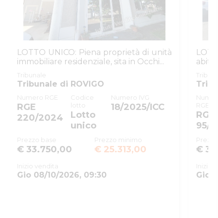
giudiziaria
ID registro
ESECUZIONI_CIVILI_IMMOBILIARI
ID rito
EICA
LOTTO UNICO: Piena proprietà di unità
LOTTO
ID tribunale
0290410098
immobiliare residenziale, sita in Occhi...
abi
perti
Tribunale
Tribunale di ROVIGO
Tribunale
Tribun
Tribunale di ROVIGO
Trib
Registro
ESECUZIONI CIVILI IMMOBILIARI
Numero RGE
Codice
Numero IVG
Numer
lotto
RGE
RGE
18/2025/ICC
Rito
ESPROPRIAZIONE IMMOBILIARE
Lotto
RGE
220/2024
(CARTABIA)
unico
95/2
Numero
126
Prezzo base
Prezzo minimo
Prezzo
procedura
€ 33.750,00
€ 25.313,00
€ 33
Anno
2024
Inizio vendita
Inizio 
procedura
Gio 08/10/2026, 09:30
Gio 1
SOGGETTI
5156550
Delegato alla
vendita