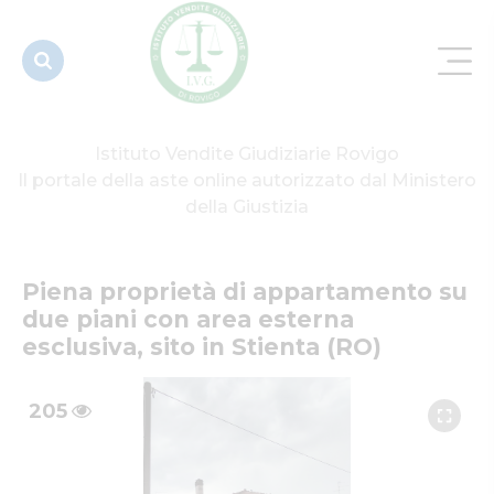
esterna
esclusiva,
sit...
Istituto Vendite Giudiziarie Rovigo
Il portale della aste online autorizzato dal Ministero
della Giustizia
Piena proprietà di appartamento su 
due piani con area esterna 
esclusiva, sito in Stienta (RO)
205