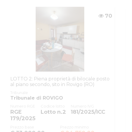
Tipologia
giudiziaria
inserzione
70
ID procedura
973679
Tipo
giudiziaria
procedura
ID procedura
973679
giudiziaria
ID registro
ESECUZIONI_CIVILI_IMMOBILIARI
ID rito
EICA
LOTTO 2: Piena proprietà di bilocale posto
ID tribunale
0290410098
al piano secondo, sito in Rovigo (RO)
Tribunale
Tribunale di ROVIGO
Tribunale
Tribunale di ROVIGO
Registro
ESECUZIONI CIVILI IMMOBILIARI
Numero RGE
Codice lotto
Numero IVG
RGE
Lotto n.2
181/2025/ICC
Rito
ESPROPRIAZIONE IMMOBILIARE
179/2025
(CARTABIA)
Prezzo base
Prezzo minimo
Numero
114