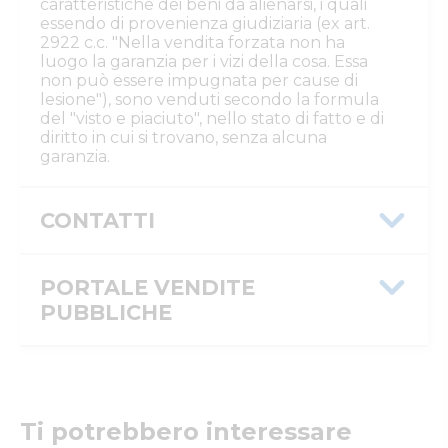
caratteristiche dei beni da alienarsi, i quali
essendo di provenienza giudiziaria (ex art.
2922 c.c. "Nella vendita forzata non ha
luogo la garanzia per i vizi della cosa. Essa
non può essere impugnata per cause di
lesione"), sono venduti secondo la formula
del "visto e piaciuto", nello stato di fatto e di
diritto in cui si trovano, senza alcuna
garanzia.
CONTATTI
Istituto Vendite Giudiziarie Rovigo
Numeri di telefono
PORTALE VENDITE
:
0425/508793
Email/PEC
:
isvegi@ivgrovigo.it
PUBBLICHE
Custode
IVG
Message ID
278fd81d-62e0-11f0-bcbf-
0a586443172c
ID inserzione
4426389
Ti potrebbero interessare
PVP