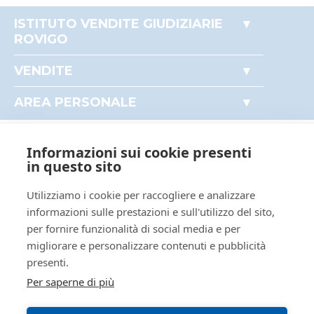
false
ISTITUTO VENDITE GIUDIZIARIE
true
ROVIGO
Delegato alla
5122603
Accesso autorità giudiziaria
vendita
VENDITE
BLDLNR88L50H620Y
Come partecipare alle aste
Immobili
Perché comprare all'asta
Baldachini
AREA PERSONALE
Beni mobili
Il mio profilo
Eleonora
Crediti e valori
I miei preferiti
avv.baldachini@gmail.com
Aziende
Informazioni sui cookie presenti
Le mie ricerche
AREA LEGALE
Altro
in questo sito
3403221879
true
Regolamento di partecipazione alle vendite
Utilizziamo i cookie per raccogliere e analizzare
false
telematiche
informazioni sulle prestazioni e sull'utilizzo del sito,
per fornire funzionalità di social media e per
Informativa cookie
ID lotto
2301527
migliorare e personalizzare contenuti e pubblicità
Requisiti tecnici
Primo
2301527
presenti.
identificativo
Per saperne di più
lotto
Codice lotto
LOTTO UNICO